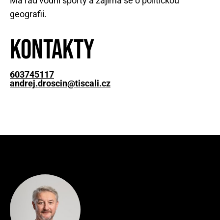
Má rád vodní sporty a zajímá se o politickou
geografii.
Kontakty
603745117
andrej.droscin@tiscali.cz