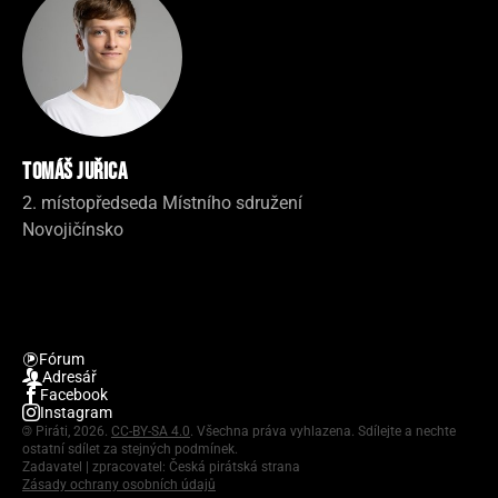
Tomáš Juřica
2. místopředseda Místního sdružení
Novojičínsko
Fórum
Adresář
Facebook
Instagram
©
Piráti, 2026.
CC-BY-SA 4.0
. Všechna práva vyhlazena. Sdílejte a nechte
ostatní sdílet za stejných podmínek.
Zadavatel | zpracovatel: Česká pirátská strana
Zásady ochrany osobních údajů